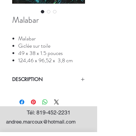
Malabar
Malabar
Giclée sur toile
49 x 38 x 1.5 pouces
124,46 x 96,52 x 3,8 cm
DESCRIPTION
* Titre: Malabar
* Giclée sur toile galerie
* Symbolise la force, puissance et douceur
du taureau.
Tél:
819-452-2231
* Peinture animaux colorés, art
andree.marcoux@hotmail.com
contemporain
* Prête à accrocher