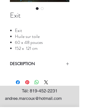
Exit
Exit
Huile sur toile
60 x 48 pouces
152 x 121 cm
DESCRIPTION
* Titre: Exit
* Peinture d'un taureau coloré
* Symbolise la fuite de la terreur d'une
corrida, la liberté.
Tél:
819-452-2231
andree.marcoux@hotmail.com
Abonnez-vous à mon