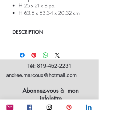
H 25 x 21 x 8 po.
H 63.5 x 53.34 x 20.32 cm
DESCRIPTION
* Boléro
* Pièce unique, ciment et acier.
* Vendu à la galerie Sylvain Fortier,
Québec
Tél:
819-452-2231
andree.marcoux@hotmail.com
Abonnez-vous à mon
infolettre
ENVOYER